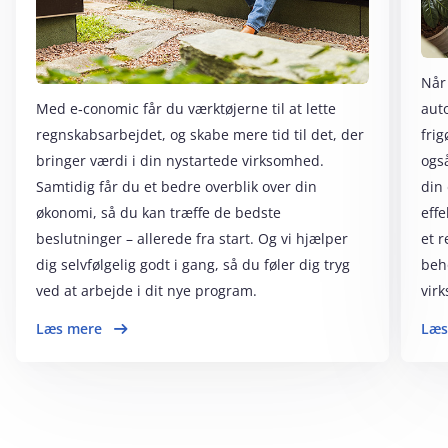
Når
Med e‑conomic får du værktøjerne til at lette
aut
regnskabsarbejdet, og skabe mere tid til det, der
frig
bringer værdi i din nystartede virksomhed.
også
Samtidig får du et bedre overblik over din
din
økonomi, så du kan træffe de bedste
eff
beslutninger – allerede fra start. Og vi hjælper
et 
dig selvfølgelig godt i gang, så du føler dig tryg
beho
ved at arbejde i dit nye program.
vir
Læs mere
Læs