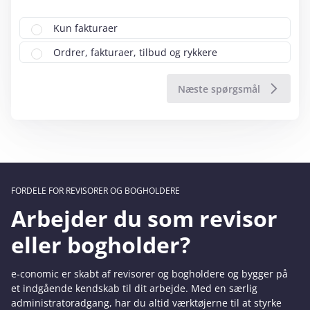
Kun fakturaer
Ordrer, fakturaer, tilbud og rykkere
FORDELE FOR REVISORER OG BOGHOLDERE
Arbejder du som revisor
eller bogholder?
e‑conomic er skabt af revisorer og bogholdere og bygger på
et indgående kendskab til dit arbejde. Med en særlig
administratoradgang, har du altid værktøjerne til at styrke