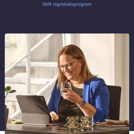
Skift regnskabsprogram
Sikkerhed: ISAE 3402, ISAE 3000, GDPR og
databehandleraftale