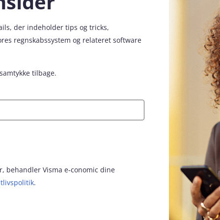
nsider
s, der indeholder tips og tricks,
vores regnskabssystem og relateret software
 samtykke tilbage.
for, behandler Visma e‑conomic dine
tlivspolitik
.