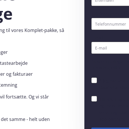
ge
Telefonnummer
ng til vores Komplet-pakke, så
E-mail
nger
Dine oplysninger 
 tastearbejde
privatlivspolitik
ger og fakturaer
* Jeg har læst 
stemning
databehandlera
il fortsætte. Og vi står
Tilmeld mig e‑
og tricks, invi
vores regnskabs
 det samme - helt uden
app-partnere
. 