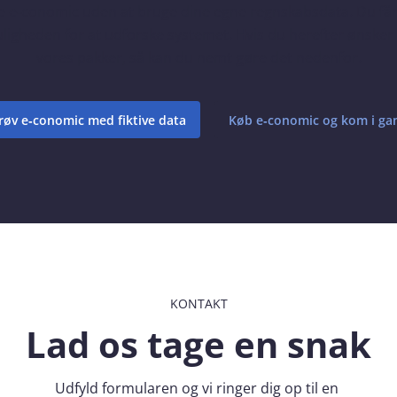
e e‑conomic uden at bruge dine egne regnskabsdata. Du får
ligheden for at udforske systemet. Hvis du herefter ønsker 
vores pakker, så kan du nemt gøre det nedenfor.
røv e‑conomic med fiktive data
Køb e‑conomic og kom i ga
KONTAKT
Lad os tage en snak
Udfyld formularen og vi ringer dig op til en