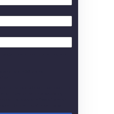
behandles i overensstemmelse med vores
og accepterer
vilkårene
og
ftalen
.
conomic nyhedsmails, der indeholder tips
tationer til events, samt markedsføring om
system og relateret software fra vores
Jeg kan til enhver tid afmelde mig igen.