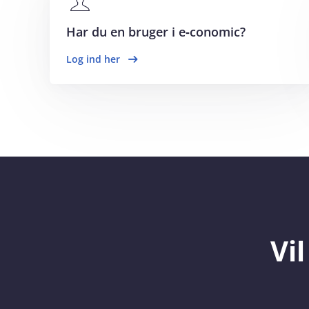
Har du en bruger i e‑conomic?
Log ind her
Vi