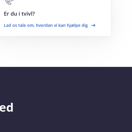
Er du i tvivl?
Lad os tale om, hvordan vi kan hjælpe dig
med