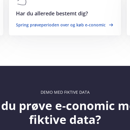
Har du allerede bestemt dig?
Spring prøveperioden over og køb e‑conomic
DEMO MED FIKTIVE DATA
l du prøve e‑conomic 
fiktive data?