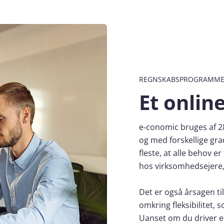
REGNSKABSPROGRAMMET 
Et onlin
e‑conomic bruges af ​28
og med forskellige gra
fleste, at alle behov e
hos virksomhedsejere,
Det er også årsagen t
omkring fleksibilitet,
Uanset om du driver e