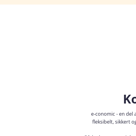
Ko
e‑conomic - en del 
fleksibelt, sikker