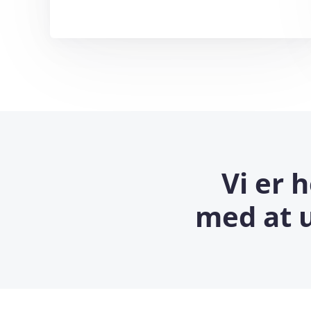
Vi er 
med at u