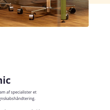
mic
m af specialister et
egnskabshåndtering.