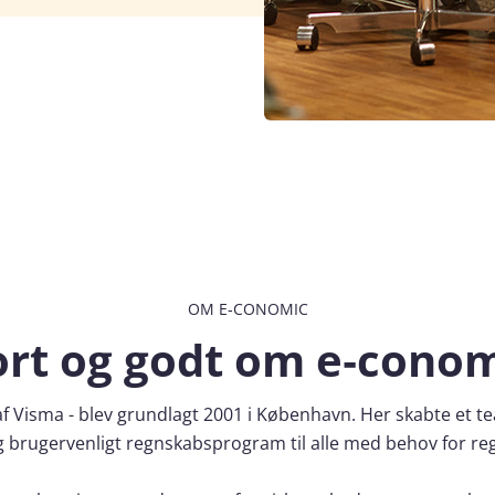
OM E‑CONOMIC
rt og godt om e‑cono
af Visma - blev grundlagt 2001 i København. Her skabte et tea
t og brugervenligt regnskabsprogram til alle med behov for r