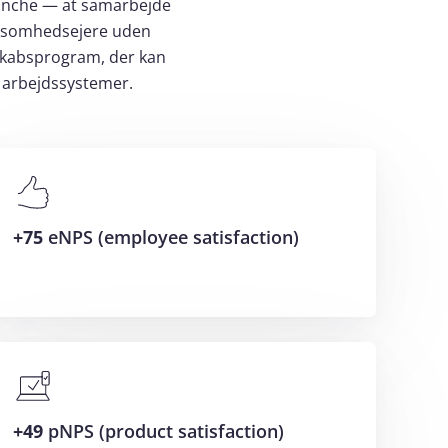
ranche — at samarbejde
rksomhedsejere uden
nskabsprogram, der kan
 arbejdssystemer.
+75
eNPS (employee satisfaction)
+49
pNPS (product satisfaction)