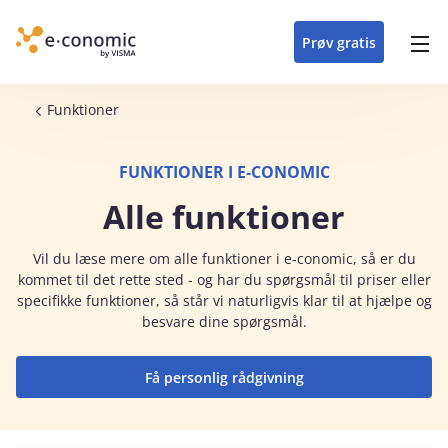
opdateringer i
forretning
oplever at arbejde i
enkel med en
detaljeret beskrivelse af
e‑conomic med vores
du som certificeret
Gå til indhold
e‑conomic
e‑conomic
skræddersyet løsning
alle funktioner i
skræddersyede kurser
forhandler kan styrke
Prøv gratis
Header top menu
til din branche
e‑conomic
til administratorer
og vækste din
virksomhed
Main navigation
Brødkrumme
Funktioner
FUNKTIONER I E‑CONOMIC
Alle funktioner
Vil du læse mere om alle funktioner i e‑conomic, så er du
kommet til det rette sted - og har
du spørgsmål til priser eller
specifikke funktioner, så står vi naturligvis klar til at hjælpe og
besvare dine spørgsmål.
Få personlig rådgivning