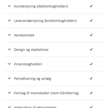
Inkluderet
Kundestyring (debitorbogholderi)
Inkluderet
Leverandørstyring (kreditorbogholderi)
Inkluderet
Varekartotek
Inkluderet
Design og skabeloner
Inkluderet
Finansbogholderi
Inkluderet
Periodisering og anlæg
Inkluderet
Forslag til momskoder (nem håndtering)
Inkluderet
Integration til lønsystemer