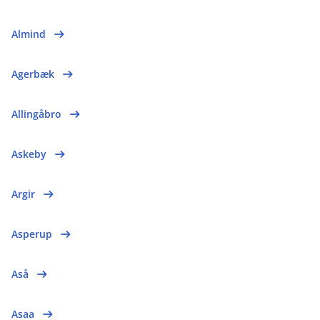
Almind
Agerbæk
Allingåbro
Askeby
Argir
Asperup
Aså
Asaa