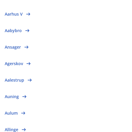
Aarhus V
Aabybro
Ansager
Agerskov
Aalestrup
Auning
Aulum
Allinge