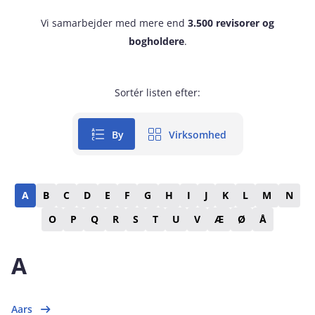
Vi samarbejder med mere end
3.500 revisorer og
bogholdere
.
Sortér listen efter:
By
Virksomhed
A
B
C
D
E
F
G
H
I
J
K
L
M
N
O
P
Q
R
S
T
U
V
Æ
Ø
Å
A
Aars