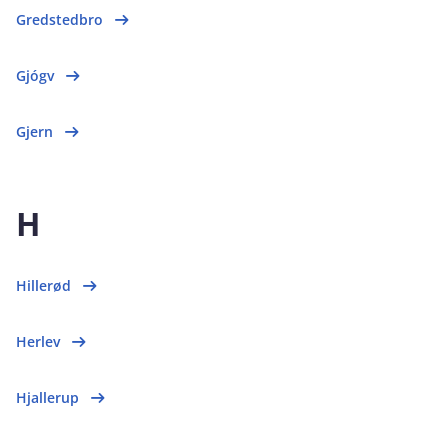
Gredstedbro
Gjógv
Gjern
H
Hillerød
Herlev
Hjallerup