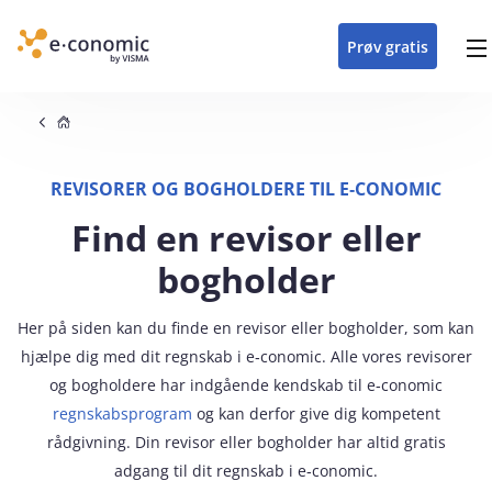
opdateringer i
forretning
oplever at arbejde i
enkel med en
detaljeret beskrivelse af
e‑conomic med vores
du som certificeret
Gå til indhold
e‑conomic
e‑conomic
skræddersyet løsning til
alle funktioner i
skræddersyede kurser
forhandler kan styrke og
Prøv gratis
Header top menu
din branche
e‑conomic
til administratorer
vækste din virksomhed
Main navigation
Brødkrumme
REVISORER OG BOGHOLDERE TIL E‑CONOMIC
Find en revisor eller
bogholder
Her på siden kan du finde en revisor eller bogholder, som kan
hjælpe dig med dit regnskab i e‑conomic. Alle vores revisorer
og bogholdere har indgående kendskab til e‑conomic
regnskabsprogram
og kan derfor give dig kompetent
rådgivning. Din revisor eller bogholder har altid gratis
adgang til dit regnskab i e‑conomic.