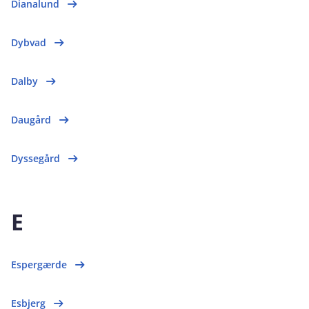
Dianalund
Dybvad
Dalby
Daugård
Dyssegård
E
Espergærde
Esbjerg