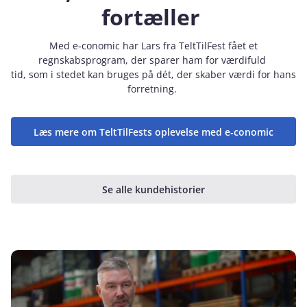
fortæller
Med e‑conomic har Lars fra TeltTilFest fået et
regnskabsprogram, der sparer ham for værdifuld
tid, som i stedet kan bruges på dét, der skaber værdi for hans
forretning.
Læs mere om TeltTilFests oplevelse med e‑conomic
Se alle kundehistorier