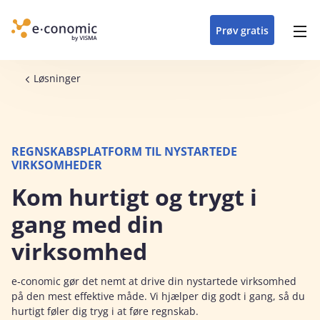
opdateringer i
forretning
oplever at arbejde i
enkel med en
detaljeret beskrivelse af
e‑conomic med vores
du som certificeret
Gå til indhold
e‑conomic
e‑conomic
skræddersyet løsning
alle funktioner i
skræddersyede kurser
forhandler kan styrke
Prøv gratis
Header top menu
til din branche
e‑conomic
til administratorer
og vækste din
virksomhed
Main navigation
Brødkrumme
Løsninger
REGNSKABSPLATFORM TIL NYSTARTEDE
VIRKSOMHEDER
Kom hurtigt og trygt i
gang med din
virksomhed
e‑conomic gør det nemt at drive din nystartede virksomhed
på den mest effektive måde. Vi hjælper dig godt i gang, så du
hurtigt føler dig tryg i at føre regnskab.