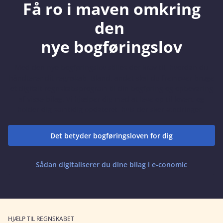
Få ro i maven omkring
den
nye bogføringslov
Med den nye bogføringslov stilles der krav til, hvordan du
håndterer dit regnskab. Blandt andet skal du fremover bruge
et digitalt regnskabsprogram til din bogføring og opbevaring
af visse bilag. Vi hjælper dig med at leve op til loven, og
holder dig samtidig opdateret, hvis der sker ændringer.
Det betyder bogføringsloven for dig
Sådan digitaliserer du dine bilag i e‑conomic
HJÆLP TIL REGNSKABET