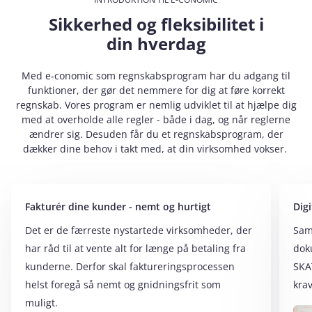
Sikkerhed og fleksibilitet i
din hverdag
Med e‑conomic som regnskabsprogram har du adgang til
funktioner, der gør det nemmere for dig at føre korrekt
regnskab. Vores program er nemlig udviklet til at hjælpe dig
med at overholde alle regler - både i dag, og når reglerne
ændrer sig. Desuden får du et regnskabsprogram, der
dækker dine behov i takt med, at din virksomhed vokser.
Fakturér dine kunder - nemt og hurtigt
Digi
Det er de færreste nystartede virksomheder, der
Saml
har råd til at vente alt for længe på betaling fra
doku
kunderne. Derfor skal faktureringsprocessen
SKAT
helst foregå så nemt og gnidningsfrit som
krav
muligt.