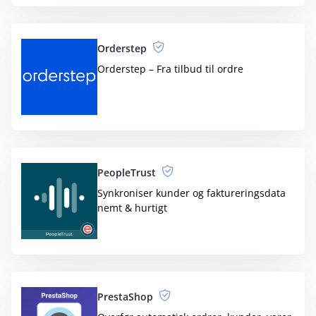
Erstat e-mail-afsenderen post@e-
conomic.com med dit eget domæne
bconomy
Samler bank- og regnskabsdata og
digitaliserer dine betalinger
BrightAnalytics
Finansielt rapporteringsværktøj til
økonomiske data