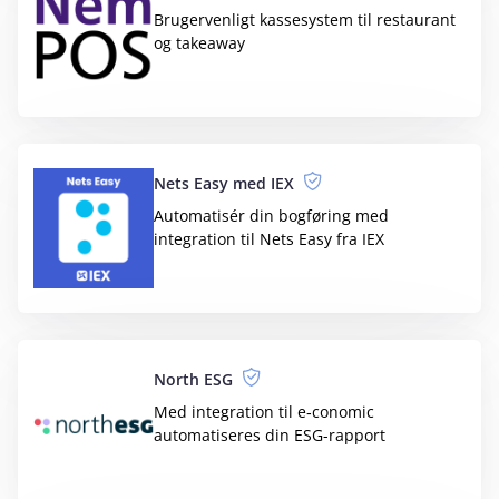
Worklogger
Projektstyring og timeregistrering med
GEO-lokalisering
Zettle
Forbind dit regnskab med Zettle og opret
automatisk fakturaer
Ant Text Outlook e-mail app