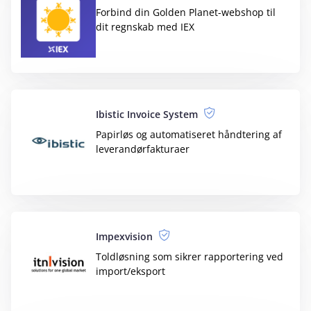
Nem Import
Importer nemt og hurtigt ordrer,
fakturaer og tilbud i e‑conomic
NemPOS
Brugervenligt kassesystem til restaurant
og takeaway
Nets Easy med IEX