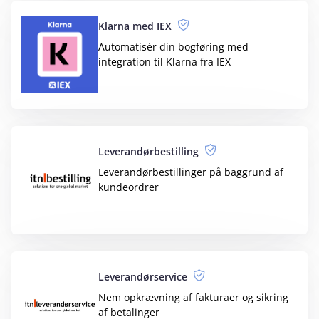
gebyr, rabat, minimumsgebyr mm.
ScanNet
Komplet webshop-integration. Slip for
tastearbejde i regnskabet
Serienummerstyring
Serienummerstyring samt log over salget
af varer med serienumre