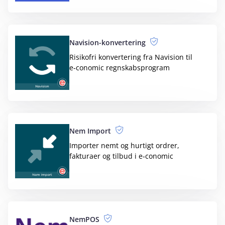
Tracelink - Værktøjsadministration
Få fuld sporbarhed på alt værktøj i din
virksomhed
Wannafind
Spar tid og penge, når ordrer, varer og
kunder automatisk overføres
WooCommerce
Paypilot automatiserer bogføringen af
din webshop nemt og gratis