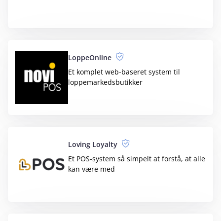
Shopify
Paypilot automatiserer bogføringen af
din webshop nemt og gratis
Shopware 6
Forbind din Shopware-webshop med
e‑conomic
SmartTID
Tidsregistrering til produktion, transport
og logistik