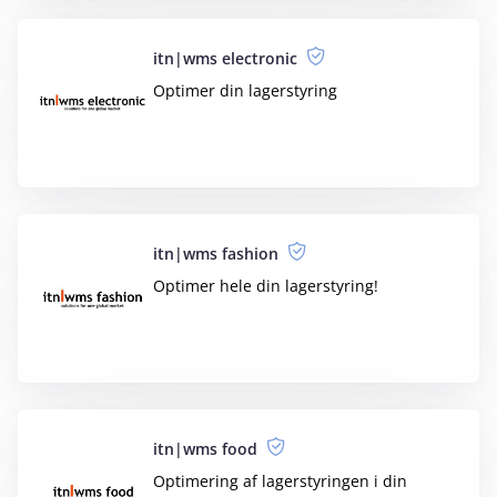
Projektøkonomi og overblik der hænger
sammen med dit regnskab
Proper
Automatisk postering af
lejeopkrævninger og betalinger
Provisionsberegning
Beregn provision til sælgere eller agenter