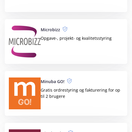
Toolpack
Excel-baseret app til budgettering og
rapportering
Toolpack One
Én løsning til finansiel planlægning &
analyse
Tracelink
Enkel produktionsstyring fra ordre til
faktura