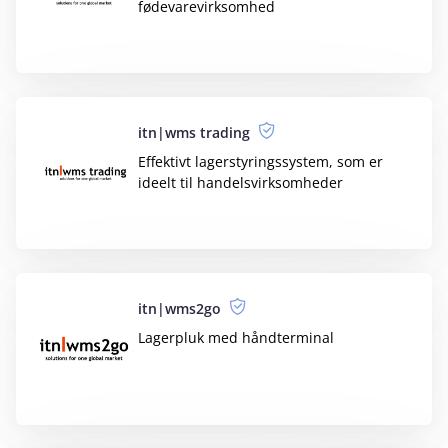
Rapyd med IEX
Automatisér din bogføring med
integration til Rapyd fra IEX
Salecto
Overfør dine ordrer til e‑conomic helt
automatisk i realtime
Samlefaktura
Smart samling med varesummering,