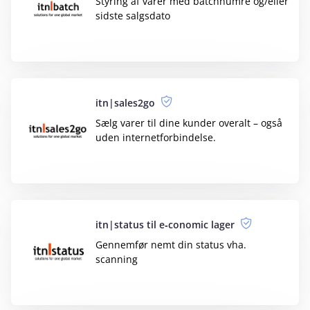
PeopleTrust
Synkroniser kunder og faktureringsdata
nemt & hurtigt
PrestaShop
Overfør automatisk ordrer, kunder, varer
m.m. fra PrestaShop
Profiit