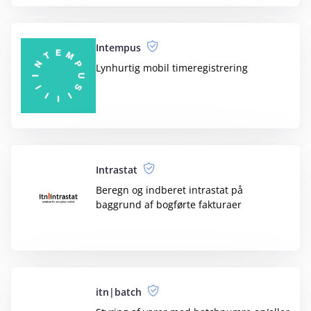
Automatisér din bogføring med
integration til Nets Easy fra IEX
North ESG
Med integration til e‑conomic
automatiseres din ESG-rapport
Orderstep
Orderstep – Fra tilbud til ordre