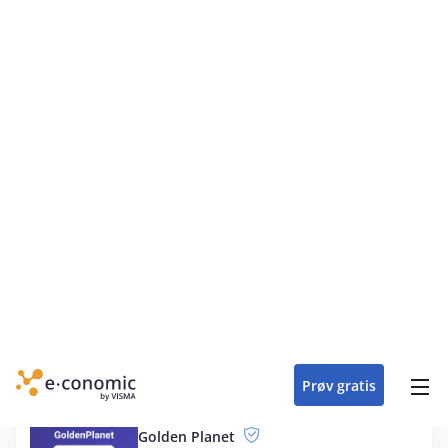
Mobilplan
Komplet og simpel håndværkerløsning
MyNets
Automatisér din bogføring med
integration til MyNets fra IEX
Navision-konvertering
Risikofri konvertering fra Navision til
e‑conomic regnskabsprogram