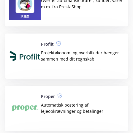
budget123
Rapporter, budgetter og forecasts,
baseret på dine regnskabsdata
CloudCollect
Advokater med speciale i inkasso
CollecTech