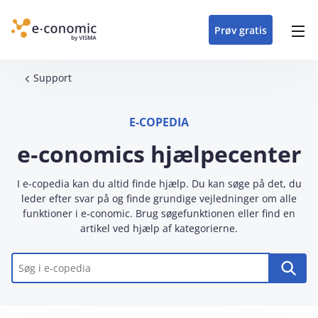
opdateringer i
forretning
oplever at arbejde i
enkel med en
detaljeret beskrivelse af
e‑conomic med vores
du som certificeret
Gå til indhold
e‑conomic
e‑conomic
skræddersyet løsning
alle funktioner i
skræddersyede kurser
forhandler kan styrke
Prøv gratis
Header top menu
til din branche
e‑conomic
til administratorer
og vækste din
virksomhed
Main navigation
Brødkrumme
Support
E-COPEDIA
e‑conomics hjælpecenter
I e-copedia kan du altid finde hjælp. Du kan søge på det, du
leder efter svar på og finde grundige vejledninger om alle
funktioner i e‑conomic. Brug søgefunktionen eller find en
artikel ved hjælp af kategorierne.
Nøgleord