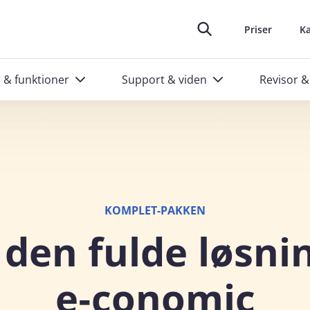
oplever at arbejde i e‑conomic
skræddersyede kurser til administratorer
Ring til os
Header top m
88 20 48 40
Priser
Ka
r & funktioner
Support & viden
Revisor &
KOMPLET-PAKKEN
 den fulde løsnin
e‑conomic