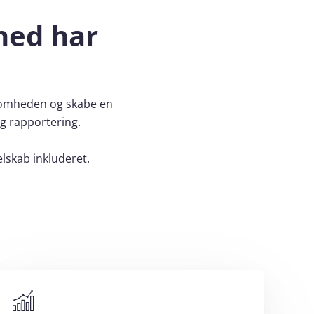
mhed har
ksomheden og skabe en
g rapportering.
lskab inkluderet.