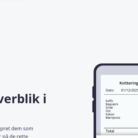
erblik i
? Opret dem som
 på de rette