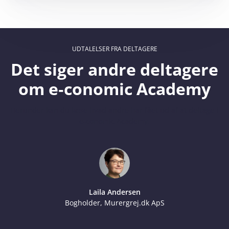
UDTALELSER FRA DELTAGERE
Det siger andre deltagere
om e‑conomic Academy
Herunder kan du læse hvad andre har fået ud af at deltage i
e‑conomic Academy.
Laila Andersen
Bogholder, Murergrej.dk ApS