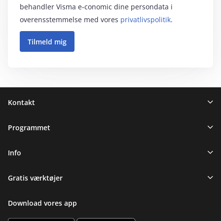
behandler Visma e‑conomic dine persondata i
overensstemmelse med vores
privatlivspolitik
.
Sidefod
Kontakt
Programmet
Info
Gratis værktøjer
Download vores app