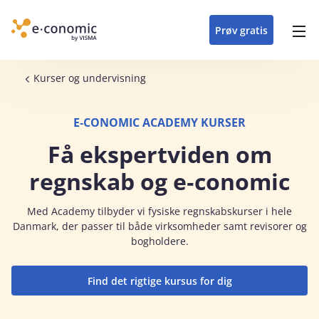
opdateringer i
forretning
oplever at arbejde i
enkel med en
detaljeret beskrivelse af
e‑conomic med vores
du som certificeret
Gå til indhold
e‑conomic
e‑conomic
skræddersyet løsning
alle funktioner i
skræddersyede kurser
forhandler kan styrke
Prøv gratis
Header top menu
til din branche
e‑conomic
til administratorer
og vækste din
virksomhed
Main navigation
Brødkrumme
Kurser og undervisning
E‑CONOMIC ACADEMY KURSER
Få ekspertviden om
regnskab og e‑conomic
Med Academy tilbyder vi fysiske regnskabskurser i hele
Danmark, der passer til både virksomheder samt revisorer og
bogholdere.
Find det rigtige kursus for dig