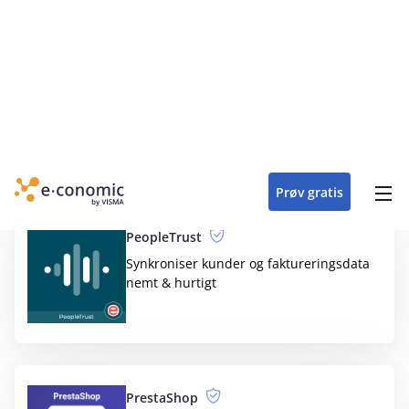
Orderstep
Orderstep – Fra tilbud til ordre
PeopleTrust
Synkroniser kunder og faktureringsdata
nemt & hurtigt
PrestaShop