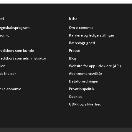
et
Info
regnskabsprogram
Om e‑conomic
onomic
Karriere og ledige stillinger
Bæredygtighed
reditkort som kunde
Presse
reditkort som administrator
Blog
ier
Website for app-udviklere (API)
ic Insider
Abonnementsvilkår
Dataforordningen
 i e‑conomic
Privatlivspolitik
Cookies
GDPR og sikkerhed