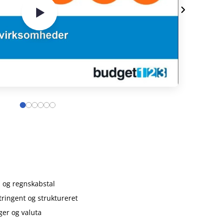
 og regnskabstal
tringent og struktureret
er og valuta