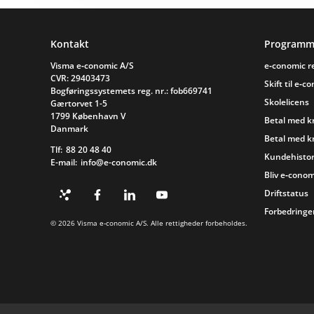
Sidefod
Kontakt
Programm
Visma e‑conomic A/S
e‑conomic 
CVR: 29403473
Skift til e‑c
Bogføringssystemets reg. nr.: fob669741
Skolelicens
Gærtorvet 1-5
1799 København V
Betal med k
Danmark
Betal med k
Tlf:
88 20 48 40
Kundehistor
E-mail:
info@e-conomic.dk
Bliv e‑conom
Driftstatus
Forbedringer
© 2026 Visma e‑conomic A/S. Alle rettigheder forbeholdes.