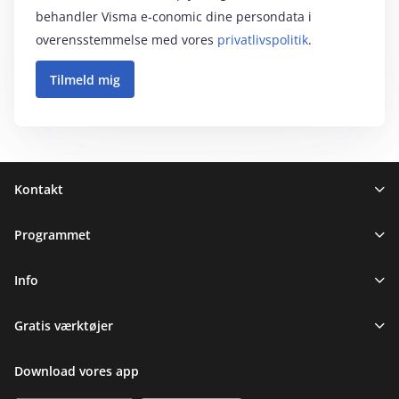
behandler Visma e‑conomic dine persondata i
overensstemmelse med vores
privatlivspolitik
.
Sidefod
Kontakt
Programmet
Info
Gratis værktøjer
Download vores app