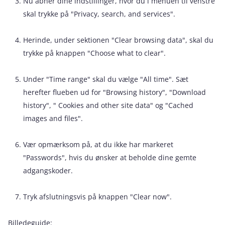
Nu åbner dine indstillinger, hvor du i menuen til venstre
skal trykke på "Privacy, search, and services".
Herinde, under sektionen "Clear browsing data", skal du
trykke på knappen "Choose what to clear".
Under "Time range" skal du vælge "All time". Sæt
herefter flueben ud for "Browsing history", "Download
history", " Cookies and other site data" og "Cached
images and files".
Vær opmærksom på, at du ikke har markeret
"Passwords", hvis du ønsker at beholde dine gemte
adgangskoder.
Tryk afslutningsvis på knappen "Clear now".
Billedeguide: