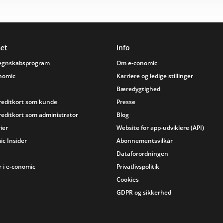
et
Info
regnskabsprogram
Om e‑conomic
onomic
Karriere og ledige stillinger
Bæredygtighed
reditkort som kunde
Presse
reditkort som administrator
Blog
ier
Website for app-udviklere (API)
ic Insider
Abonnementsvilkår
Dataforordningen
 i e‑conomic
Privatlivspolitik
Cookies
GDPR og sikkerhed