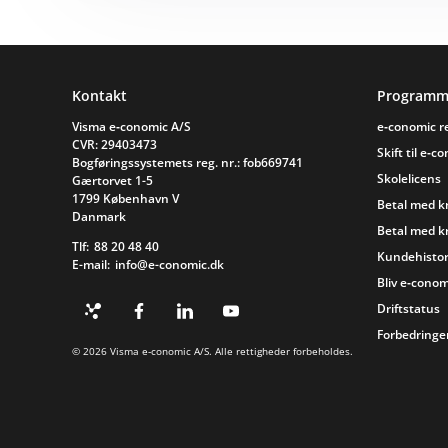
Sidefod
Kontakt
Programm
Visma e‑conomic A/S
e‑conomic 
CVR: 29403473
Skift til e‑c
Bogføringssystemets reg. nr.: fob669741
Skolelicens
Gærtorvet 1-5
1799 København V
Betal med k
Danmark
Betal med k
Tlf:
88 20 48 40
Kundehistor
E-mail:
info@e-conomic.dk
Bliv e‑conom
Driftstatus
Forbedringer
© 2026 Visma e‑conomic A/S. Alle rettigheder forbeholdes.