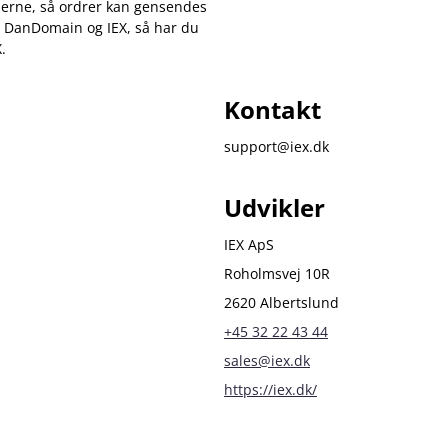
lerne, så ordrer kan gensendes
m DanDomain og IEX, så har du
.
Kontakt
support@iex.dk
Udvikler
IEX ApS
Roholmsvej 10R
2620 Albertslund
+45 32 22 43 44
sales@iex.dk
https://iex.dk/