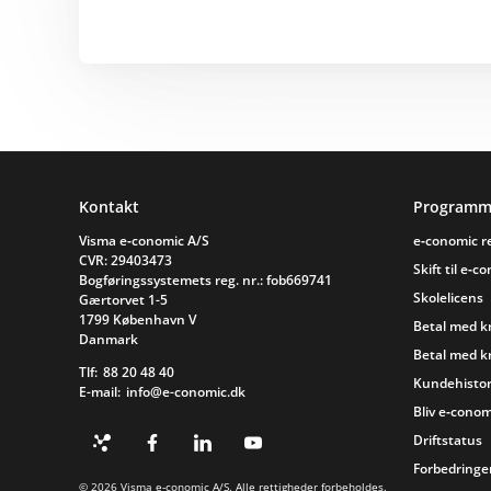
Sidefod
Kontakt
Programm
Visma e‑conomic A/S
e‑conomic 
CVR: 29403473
Skift til e‑c
Bogføringssystemets reg. nr.: fob669741
Skolelicens
Gærtorvet 1-5
1799 København V
Betal med k
Danmark
Betal med k
Tlf:
88 20 48 40
Kundehistor
E-mail:
info@e-conomic.dk
Bliv e‑conom
Driftstatus
Forbedringer
© 2026 Visma e‑conomic A/S. Alle rettigheder forbeholdes.