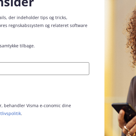
nsider
s, der indeholder tips og tricks,
vores regnskabssystem og relateret software
 samtykke tilbage.
for, behandler Visma e‑conomic dine
tlivspolitik
.