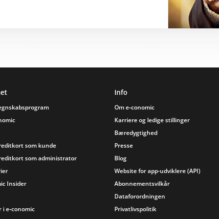
et
Info
regnskabsprogram
Om e‑conomic
onomic
Karriere og ledige stillinger
Bæredygtighed
reditkort som kunde
Presse
reditkort som administrator
Blog
ier
Website for app-udviklere (API)
ic Insider
Abonnementsvilkår
Dataforordningen
 i e‑conomic
Privatlivspolitik