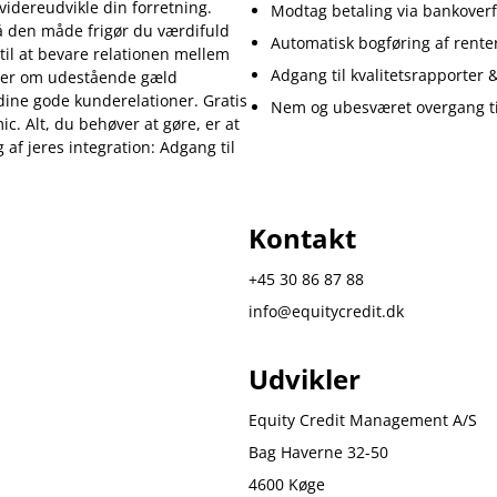
videreudvikle din forretning.
Modtag betaling via bankoverfø
På den måde frigør du værdifuld
Automatisk bogføring af rente
til at bevare relationen mellem
Adgang til kvalitetsrapporter &
lser om udestående gæld
 dine gode kunderelationer. Gratis
Nem og ubesværet overgang ti
. Alt, du behøver at gøre, er at
 af jeres integration: Adgang til
Kontakt
+45 30 86 87 88
info@equitycredit.dk
Udvikler
Equity Credit Management A/S
Bag Haverne 32-50
4600 Køge