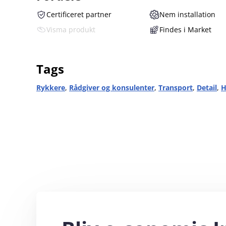
Certificeret partner
Nem installation
Visma produkt
Findes i Market
Tags
Rykkere
,
Rådgiver og konsulenter
,
Transport
,
Detail
,
H