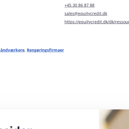
+45 30 86 87 88
sales@equitycredit.dk
https://equitycredit.dk/dk/resso
åndværkere
,
Rengøringsfirmaer