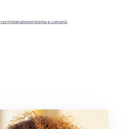
urcer/integrationer/visma-e‑conomic