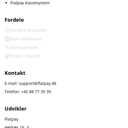
Flatpay Kassesystem
Fordele
Certificeret partner
Nem installation
Visma produkt
Findes i Market
Kontakt
E-mail: support@flatpay.dk
Telefon: +45 88 77 39 39
Udvikler
Flatpay
Hørkær 16, 3.