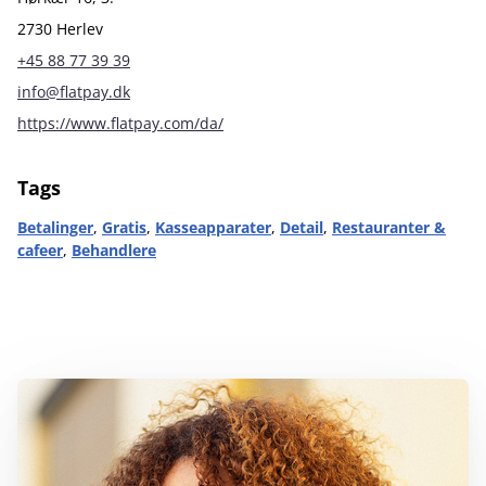
2730 Herlev
+45 88 77 39 39
info@flatpay.dk
https://www.flatpay.com/da/
Tags
Betalinger
,
Gratis
,
Kasseapparater
,
Detail
,
Restauranter &
cafeer
,
Behandlere