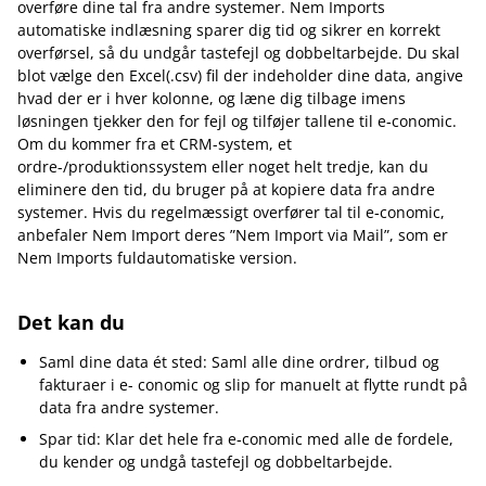
overføre dine tal fra andre systemer. Nem Imports
automatiske indlæsning sparer dig tid og sikrer en korrekt
overførsel, så du undgår tastefejl og dobbeltarbejde. Du skal
blot vælge den Excel(.csv) fil der indeholder dine data, angive
hvad der er i hver kolonne, og læne dig tilbage imens
løsningen tjekker den for fejl og tilføjer tallene til e‑conomic.
Om du kommer fra et CRM-system, et
ordre-/produktionssystem eller noget helt tredje, kan du
eliminere den tid, du bruger på at kopiere data fra andre
systemer. Hvis du regelmæssigt overfører tal til e‑conomic,
anbefaler Nem Import deres ”Nem Import via Mail”, som er
Nem Imports fuldautomatiske version.
Det kan du
Saml dine data ét sted: Saml alle dine ordrer, tilbud og
fakturaer i e- conomic og slip for manuelt at flytte rundt på
data fra andre systemer.
Spar tid: Klar det hele fra e‑conomic med alle de fordele,
du kender og undgå tastefejl og dobbeltarbejde.