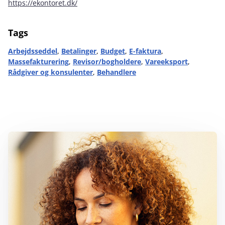
https://ekontoret.dk/
Tags
Arbejdsseddel
,
Betalinger
,
Budget
,
E-faktura
,
Massefakturering
,
Revisor/bogholdere
,
Vareeksport
,
Rådgiver og konsulenter
,
Behandlere