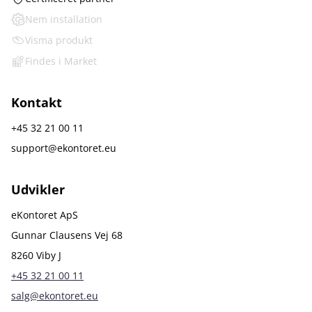
Nem installation
Visma produkt
Findes i Market
Kontakt
+45 32 21 00 11
support@ekontoret.eu
Udvikler
eKontoret ApS
Gunnar Clausens Vej 68
8260 Viby J
+45 32 21 00 11
salg@ekontoret.eu