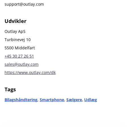
support@outlay.com
Udvikler
Outlay ApS
Turbinevej 10
5500 Middelfart
+45 30 27 26 51
sales@outlay.com
https://www.outlay.com/dk
Tags
Bilagshåndtering
,
Smartphone
,
Sælgere
,
Udlæg