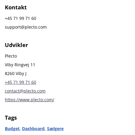
Kontakt
​+45 71 99 71 60
support@plecto.com
Udvikler
Plecto
Viby Ringvej 11
8260 Viby J
+45 71 99 71 60
contact@plecto.com
https://www.plecto.com/
Tags
Budget
,
Dashboard
,
Sælgere