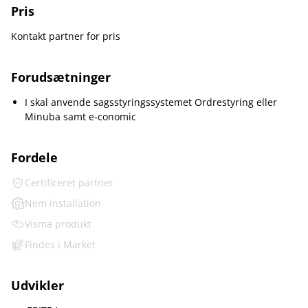
Pris
Kontakt partner for pris
Forudsætninger
I skal anvende sagsstyringssystemet Ordrestyring eller
Minuba samt e‑conomic
Fordele
Certificeret partner
Nem installation
Visma produkt
Findes i Market
Udvikler