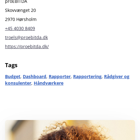
proEBITDA
Skovvænget 20
2970 Hørsholm
+45 4030 8409
troels@proebitda.dk
https://proebitda.dk/
Tags
Budget
,
Dashboard
,
Rapporter
,
Rapportering
,
Rådgiver og
konsulenter
,
Håndværkere