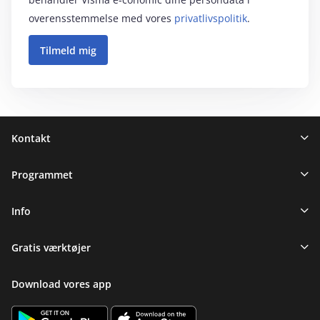
overensstemmelse med vores
privatlivspolitik
.
Sidefod
Kontakt
Programmet
Info
Gratis værktøjer
Download vores app