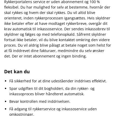
Rykkerportalens service er uden abonnement og 100 %
fleksibel. Du har mulighed for selv at bestemme, hvornår der
skal rykkes og hvem der skal rykkes. Du vil altid blive
orienteret, inden rykkerprocessen igangsættes. Hvis skyldner
ikke betaler efter at have modtaget rykkerbreve, overgår dit
krav automatisk til inkassoservice. Der sendes inkassobrev til
skyldner og følges op med telefonopkald. Såfremt skyldner
fortsat ikke betaler, vil du blive kontaktet omkring den videre
proces. Du vil aldrig blive pålagt at betale noget som helst for
at få inddrevet dine fakturaer, medmindre du selv ønsker
det. Der er intet abonnement og ingen binding.
Det kan du
Få sikkerhed for at dine udeståender inddrives effektivt.
Spar udgiften til dit bogholderi, da din rykker- og
inkassoproces bliver håndteret automatisk.
Bevar kontrollen med inddrivelsen.
Få adgang til rykkerservice og inkassoservice uden
omkostninger.