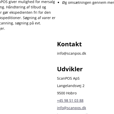
canPOS giver mulighed for mersalg
Øg omsætningen gennem mersa
ing. Håndtering af tilbud og
 gør ekspedienten fri for den
speditioner. Søgning af varer er
canning, søgning på evt.
ger.
Kontakt
info@scanpos.dk
Udvikler
ScanPOS ApS
Langelandsvej 2
9500 Hobro
+45 98 51 03 88
info@scanpos.dk