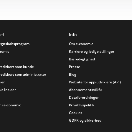
et
Info
regnskabsprogram
Om e‑conomic
onomic
Karriere og ledige stillinger
Bæredygtighed
reditkort som kunde
Presse
reditkort som administrator
Blog
ier
Website for app-udviklere (API)
ic Insider
Abonnementsvilkår
Dataforordningen
 i e‑conomic
Privatlivspolitik
Cookies
GDPR og sikkerhed