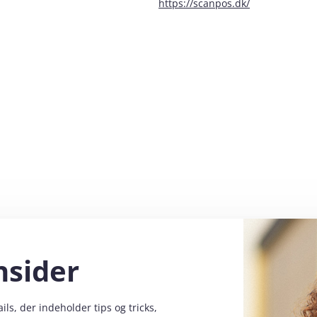
https://scanpos.dk/
nsider
s, der indeholder tips og tricks,