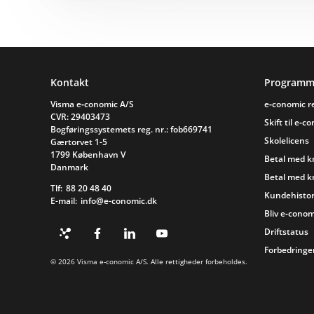
Sidefod
Kontakt
Programm
Visma e‑conomic A/S
e‑conomic 
CVR: 29403473
Skift til e‑c
Bogføringssystemets reg. nr.: fob669741
Skolelicens
Gærtorvet 1-5
1799 København V
Betal med k
Danmark
Betal med k
Tlf:
88 20 48 40
Kundehistor
E-mail:
info@e-conomic.dk
Bliv e‑conom
Driftstatus
Forbedringer
© 2026 Visma e‑conomic A/S. Alle rettigheder forbeholdes.