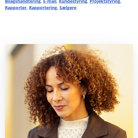
Bilagshåndtering
,
E-mail
,
Kundestyring
,
Projektstyring
,
Rapporter
,
Rapportering
,
Sælgere