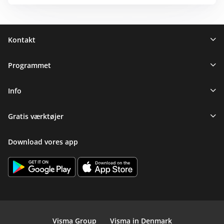
Sidefod
Kontakt
Programmet
Info
Gratis værktøjer
Download vores app
Visma Group
Visma in Denmark