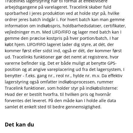
Tracelinks lagerstyring har til formål at effektivisere
arbejdsgangene på varelageret. Tracelink skaber fuld
sporbarhed i jeres produktion ved at holde styr på, hvilke
ordrer jeres batch indgår i. For hvert batch kan man gemme
information om indkøbspris, holdbarhedsdatoer, certifikater,
vejledninger m.m. Med LIFO/FIFO og lager med batch kan I
gemme den præcise kostpris på hver portion/batch, I har
købt hjem. LIFO/FIFO lageret lader dig styre, at dét, der
kommer først eller sidst ind, også er dét, der kommer først
ud. Tracelinks funktioner gør det nemt at registrere, hvor
varerne befinder sig. Det er både muligt at benytte GPS-
position og at angive vareplacering ud fra det lagersystem, I
benytter - f.eks. gang nr., reol nr., hylde nr. m.v. Da effektiv
lagerstyring også omfatter indkøbsprocessen, rummer
Tracelink funktioner, som holder styr på indkøbslisterne:
Hvad der er bestilt hvorfra, til hvilken pris og hvornår
forventes det leveret. På den måde kan I holde alle data
samlet ét enkelt sted til bedre gennemsigtighed.
Det kan du