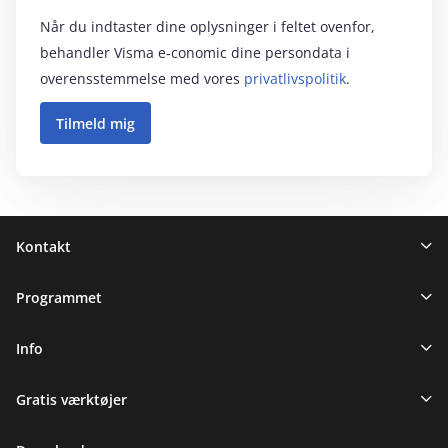
Når du indtaster dine oplysninger i feltet ovenfor,
behandler Visma e‑conomic dine persondata i
overensstemmelse med vores
privatlivspolitik
.
Sidefod
Kontakt
Programmet
Info
Gratis værktøjer