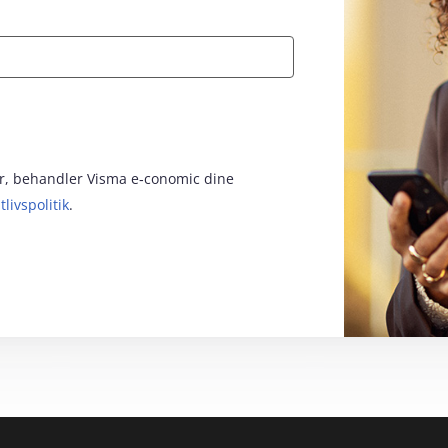
 i overensstemmelse med vores
rer
vilkårene
og
databehandleraftalen
‑conomic nyhedsmails, som indeholder
for, behandler Visma e‑conomic dine
ner til events, samt markedsføring om
g relateret software fra vores
app-
tlivspolitik
.
hver tid afmelde mig igen.