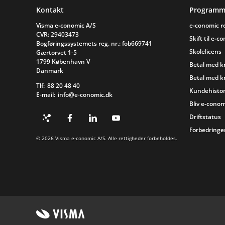
Sidefod
Kontakt
Programm
Visma e‑conomic A/S
e‑conomic 
CVR: 29403473
Skift til e‑c
Bogføringssystemets reg. nr.: fob669741
Skolelicens
Gærtorvet 1-5
1799 København V
Betal med k
Danmark
Betal med k
Tlf:
88 20 48 40
Kundehistor
E-mail:
info@e-conomic.dk
Bliv e‑conom
Driftstatus
Forbedringer
© 2026 Visma e‑conomic A/S. Alle rettigheder forbeholdes.