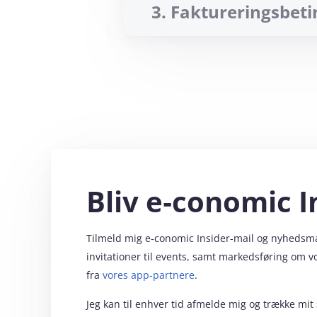
3. Faktureringsbeti
Virksomhedsoplysning
CVR nummer
Betaling
Du faktureres kvartalsvis
Indtast oplysninger manue
Vi sender fakturaer til din
Din første faktureringsp
Brugeroplysninger
Fornavn
Bliv e‑conomic I
Tilmeld mig e‑conomic Insider-mail og nyhedsmail
Efternavn
invitationer til events, samt markedsføring om 
fra
vores app-partnere
.
E-mail
Jeg kan til enhver tid afmelde mig og trække mit