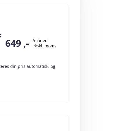
:
649
,-
/måned
ekskl. moms
teres din pris automatisk, og