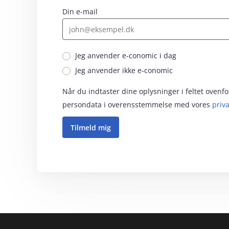
Din e-mail
Dine oplysninger behandles
privatlivspolitik
Jeg anvender e‑conomic i dag
Jeg har læst og accepte
Jeg anvender ikke e‑conomic
Jeg vil gerne modtage e
Når du indtaster dine oplysninger i feltet oven
tips og tricks, invitatio
vores regnskabssystem o
persondata i overensstemmelse med vores
priva
partnere
. Jeg kan til en