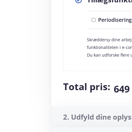
Periodiserin
Skræddersy dine arbe
funktionaliteten i e‑co
Du kan udforske flere u
Total pris:
649
2. Udfyld dine oply