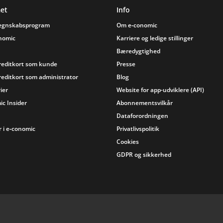
et
Info
regnskabsprogram
Om e‑conomic
onomic
Karriere og ledige stillinger
Bæredygtighed
reditkort som kunde
Presse
reditkort som administrator
Blog
ier
Website for app-udviklere (API)
ic Insider
Abonnementsvilkår
Dataforordningen
 i e‑conomic
Privatlivspolitik
Cookies
GDPR og sikkerhed