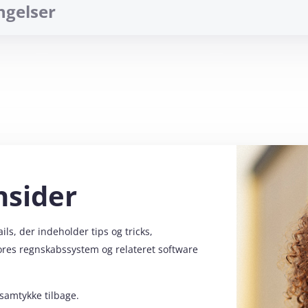
ngelser
er
lt
 e-mail
eriode løber fra købsdatoen til udgangen af indeværende ka
Bekræft og gennemfør køb
nsider
s, der indeholder tips og tricks,
vores regnskabssystem og relateret software
 samtykke tilbage.