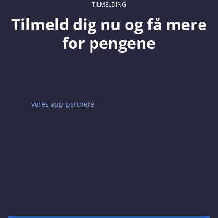
TILMELDING
Tilmeld dig nu og få mere
for pengene
Når du tilmelder dig e‑conomics nyhedsmail, får du ganske
enkelt mere ud af dit regnskabsprogram. Derfor anbefaler vi
alle vores kunder at tilmelde sig. Vores nyhedsmail er
sprængfyldt med information om nye funktioner i e‑conomic
og hos
vores app-partnere
. I mailene får du også indblik i den
nyeste regnskabssoftware på markedet, som kan gøre din
virksomhed mere konkurrencedygtig og spare dig for både tid
og penge. Du sikrer dig tillige mod at gå glip af tilbud og
invitationer til interessante events, der er relevante for dig.
Du kan altid afmelde dig eller redigere dine tilmeldinger via
linket i bekræftelsesmailen, som også findes i bunden af alle
mails, vi sender ud.