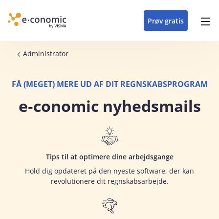
opdateringer i
forretning
oplever at arbejde i
enkel med en
detaljeret beskrivelse af
e‑conomic med vores
du som certificeret
Gå til indhold
e‑conomic
e‑conomic
skræddersyet løsning
alle funktioner i
skræddersyede kurser
forhandler kan styrke
Prøv gratis
Header top menu
til din branche
e‑conomic
til administratorer
og vækste din
virksomhed
Main navigation
Brødkrumme
Administrator
FÅ (MEGET) MERE UD AF DIT REGNSKABSPROGRAM
e‑conomic nyhedsmails
Tips til at optimere dine arbejdsgange
Hold dig opdateret på den nyeste software, der kan
revolutionere dit regnskabsarbejde.