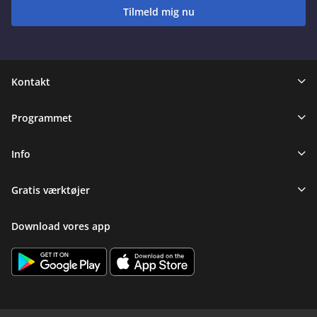
Tilmeld mig nu
Sidefod
Kontakt
Programmet
Info
Gratis værktøjer
Download vores app