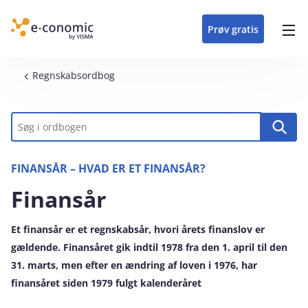
opdateringer i
forretning
oplever at arbejde i
enkel med en
detaljeret beskrivelse af
e‑conomic med vores
du som certificeret
Gå til indhold
e‑conomic
e‑conomic
skræddersyet løsning
alle funktioner i
skræddersyede kurser
forhandler kan styrke
Prøv gratis
Header top menu
til din branche
e‑conomic
til administratorer
og vækste din
virksomhed
Main navigation
Brødkrumme
Regnskabsordbog
Nøgleord
FINANSÅR – HVAD ER ET FINANSÅR?
Finansår
Et finansår er et regnskabsår, hvori årets finanslov er
gældende. Finansåret gik indtil 1978 fra den 1. april til den
31. marts, men efter en ændring af loven i 1976, har
finansåret siden 1979 fulgt kalenderåret