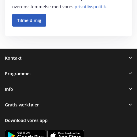
overensstemmelse med vores
privatlivspolitik
.
Sidefod
Kontakt
Programmet
Info
Gratis værktøjer
Download vores app