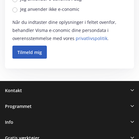
Jeg anvender ikke e‑conomic
Når du indtaster dine oplysninger i feltet ovenfor,
behandler Visma e‑conomic dine persondata i
overensstemmelse med vores
privatlivspolitik
.
Sidefod
Kontakt
Programmet
Info
Gratis værktøjer