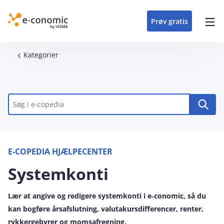
opdateringer i
forretning
oplever at arbejde i
enkel med en
detaljeret beskrivelse af
e‑conomic med vores
du som certificeret
Gå til indhold
e‑conomic
e‑conomic
skræddersyet løsning
alle funktioner i
skræddersyede kurser
forhandler kan styrke
Prøv gratis
Header top menu
til din branche
e‑conomic
til administratorer
og vækste din
virksomhed
Main navigation
Brødkrumme
Kategorier
Nøgleord
E-COPEDIA HJÆLPECENTER
Systemkonti
Lær at angive og redigere systemkonti i e‑conomic, så du
kan bogføre årsafslutning, valutakursdifferencer, renter,
rykkergebyrer og momsafregning.