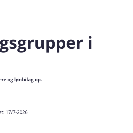
gsgrupper i
e og lønbilag op.
et:
17/7-2026