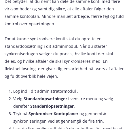
Det betyder, at du nemt kan dele de samme konti med flere
virksomheder og samtidig sikre, at alle aftaler følger den
samme kontoplan. Mindre manuelt arbejde, færre fejl og fuld
kontrol over opsætningen.
For at kunne synkronisere konti skal du oprette en
standardopsætning i dit adminmodul. Når du starter
synkroniseringen vælger du præcis, hvilke konti der skal
deles, og hvilke aftaler de skal synkroniseres med. En
fleksibel løsning, der giver dig ensartethed på tværs af aftaler
og fuldt overblik hele vejen.
Log ind i dit administratormodul .
Vælg
Standardopsætninger
i venstre menu og vælg
derefter
Standardopsætninger
.
Tryk på
Synkroniser Kontoplaner
og gennemfør
synkroniseringen ved at gennemgå de fire trin.
Læs de fire mulige udfald så du er indforstået med hvad