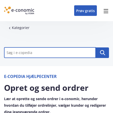
opdateringer i
forretning
oplever at arbejde i
enkel med en
detaljeret beskrivelse af
e‑conomic med vores
du som certificeret
Gå til indhold
e‑conomic
e‑conomic
skræddersyet løsning
alle funktioner i
skræddersyede kurser
forhandler kan styrke
Prøv gratis
Header top menu
til din branche
e‑conomic
til administratorer
og vækste din
virksomhed
Main navigation
Brødkrumme
Kategorier
Nøgleord
E-COPEDIA HJÆLPECENTER
Opret og send ordrer
Lær at oprette og sende ordrer i e‑conomic, herunder
hvordan du tilføjer ordrelinjer, vælger kunder og redigerer
dine igangværende ordrer.