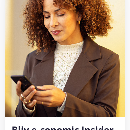
Bliv e‑conomic Insider