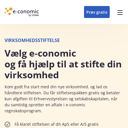
opdateringer i
forretning
oplever at arbejde i
enkel med en
detaljeret beskrivelse af
e‑conomic med vores
du som certificeret
Gå til indhold
e‑conomic
e‑conomic
skræddersyet løsning
alle funktioner i
skræddersyede kurser
forhandler kan styrke
Prøv gratis
Header top menu
til din branche
e‑conomic
til administratorer
og vækste din
virksomhed
Main navigation
VIRKSOMHEDSSTIFTELSE
Vælg e‑conomic
og få hjælp til at stifte din
virksomhed
Kom godt fra start med din nye virksomhed, og lad os
håndtere stiftelsen. Du får stiftelsespakken gratis og betaler
kun afgiften til Erhvervsstyrelsen og selskabskapitalen, når
du samtidig opretter en aftale i e‑conomic
regnskabsprogram.
Få klaret stiftelsen af dit ApS eller A/S gratis