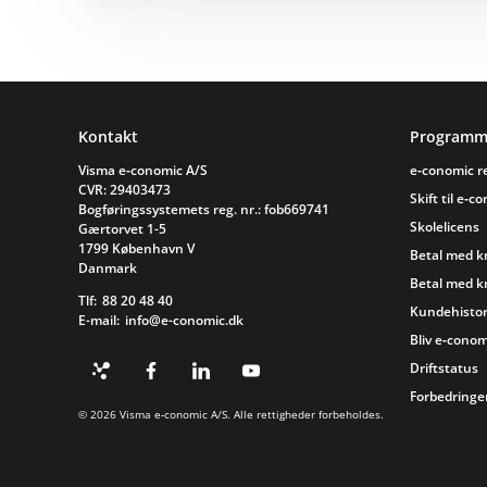
Sidefod
Kontakt
Programm
Visma e‑conomic A/S
e‑conomic 
CVR: 29403473
Skift til e‑c
Bogføringssystemets reg. nr.: fob669741
Skolelicens
Gærtorvet 1-5
1799 København V
Betal med k
Danmark
Betal med k
Tlf:
88 20 48 40
Kundehistor
E-mail:
info@e-conomic.dk
Bliv e‑conom
Driftstatus
Forbedringer
© 2026 Visma e‑conomic A/S. Alle rettigheder forbeholdes.