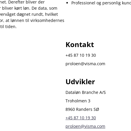
net. Derefter bliver der
Professionel og personlig kun
 bliver kørt løn. De data, som
ervåget døgnet rundt, hvilket
for, at lønnen til virksomhedernes
il tiden.
Kontakt
+45 87 10 19 30
proloen@visma.com
Udvikler
Dataløn Branche A/S
Troholmen 3
8960 Randers SØ
+45 87 10 19 30
proloen@visma.com