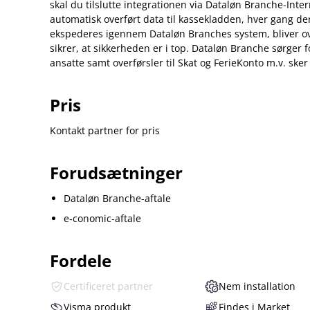
skal du tilslutte integrationen via Dataløn Branche-Inter
automatisk overført data til kassekladden, hver gang der
ekspederes igennem Dataløn Branches system, bliver ov
sikrer, at sikkerheden er i top. Dataløn Branche sørger 
ansatte samt overførsler til Skat og FerieKonto m.v. sker t
Pris
Kontakt partner for pris
Forudsætninger
Dataløn Branche-aftale
e‑conomic-aftale
Fordele
Certificeret partner
Nem installation
Visma produkt
Findes i Market