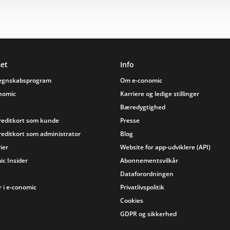
et
Info
regnskabsprogram
Om e‑conomic
onomic
Karriere og ledige stillinger
Bæredygtighed
reditkort som kunde
Presse
reditkort som administrator
Blog
ier
Website for app-udviklere (API)
ic Insider
Abonnementsvilkår
Dataforordningen
 i e‑conomic
Privatlivspolitik
Cookies
GDPR og sikkerhed