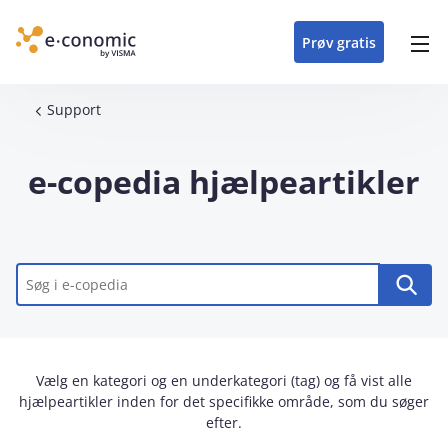
opdateringer i
forretning
oplever at arbejde i
enkel med en
detaljeret beskrivelse af
e‑conomic med vores
du som certificeret
Gå til indhold
e‑conomic
e‑conomic
skræddersyet løsning
alle funktioner i
skræddersyede kurser
forhandler kan styrke
Prøv gratis
Header top menu
til din branche
e‑conomic
til administratorer
og vækste din
virksomhed
Main navigation
Brødkrumme
Support
e-copedia hjælpeartikler
Nøgleord
Vælg en kategori og en underkategori (tag) og få vist alle
hjælpeartikler inden for det specifikke område, som du søger
efter.