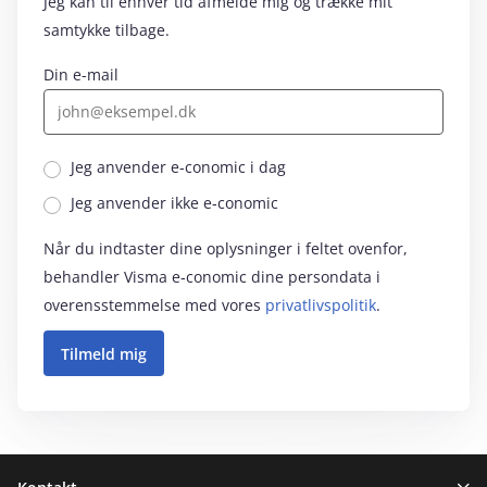
Jeg kan til enhver tid afmelde mig og trække mit
samtykke tilbage.
Din e-mail
Jeg anvender e‑conomic i dag
Jeg anvender ikke e‑conomic
Når du indtaster dine oplysninger i feltet ovenfor,
behandler Visma e‑conomic dine persondata i
overensstemmelse med vores
privatlivspolitik
.
Sidefod