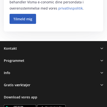
behandler Visma e‑conomic dine persondata i
overensstemmelse med vores
privatlivspolitik
.
Sidefod
Kontakt
Programmet
Info
Gratis værktøjer
Download vores app