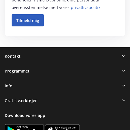
overensstemmelse med vores
privatlivspolitik
.
Sidefod
Kontakt
Programmet
Info
Gratis værktøjer
Download vores app