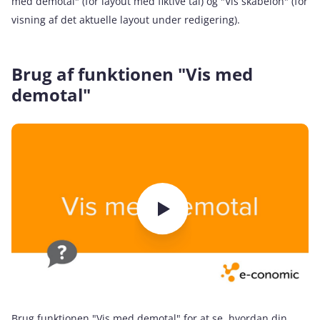
med demotal" (for layout med fiktive tal) og "Vis skabelon" (for
visning af det aktuelle layout under redigering).
Brug af funktionen "Vis med
demotal"
Brug funktionen "Vis med demotal" for at se, hvordan din