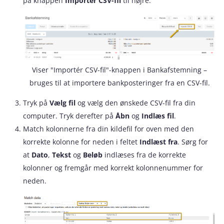
på knappen
Importér CSV-fil
til højre.
Viser "Importér CSV-fil"-knappen i Bankafstemning –
bruges til at importere bankposteringer fra en CSV-fil.
Tryk på
Vælg fil
og vælg den ønskede CSV-fil fra din
computer. Tryk derefter på
Åbn
og
Indlæs fil
.
Match kolonnerne fra din kildefil for oven med den
korrekte kolonne for neden i feltet
Indlæst fra
. Sørg for
at
Dato
,
Tekst
og
Beløb
indlæses fra de korrekte
kolonner og fremgår med korrekt kolonnenummer for
neden.