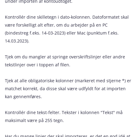
under importen af kontoudtoget.
Kontrollér dine skilletegn i dato-kolonnen. Datoformatet skal
være forskelligt alt efter, om du arbejder på en PC
(bindestreg f.eks. 14-03-2023) eller Mac (punktum f.eks.
14.03.2023).
Tjek om du mangler at springe overskriftslinjer eller andre
tekstlinjer over i toppen af filen.
Tjek at alle obligatoriske kolonner (markeret med stjerne *) er
matchet korrekt, da disse skal være udfyldt for at importen
kan gennemføres.
Kontrollér dine tekst-felter. Tekster i kolonnen "Tekst" må
maksimalt være på 255 tegn.
Har du mange linjer der skal importeres, er det en god idé at