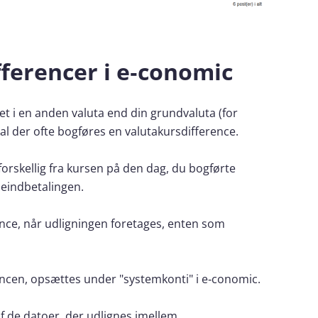
fferencer i e‑conomic
et i en anden valuta end din grundvaluta (for
l der ofte bogføres en valutakursdifference.
forskellig fra kursen på den dag, du bogførte
deindbetalingen.
nce, når udligningen foretages, enten som
encen, opsættes under "systemkonti" i e‑conomic.
f de datoer, der udlignes imellem.