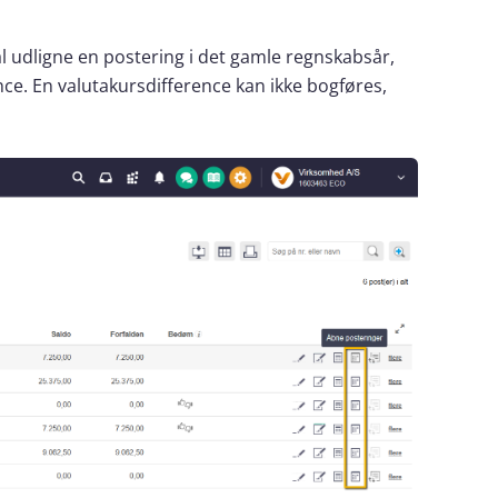
l udligne en postering i det gamle regnskabsår,
nce. En valutakursdifference kan ikke bogføres,