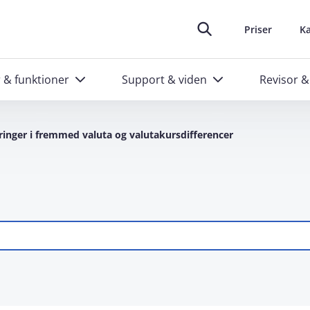
oplever at arbejde i e‑conomic
skræddersyede kurser til administratorer
Ring til os
Header top m
88 20 48 40
Priser
Ka
r & funktioner
Support & viden
Revisor &
inger i fremmed valuta og valutakursdifferencer