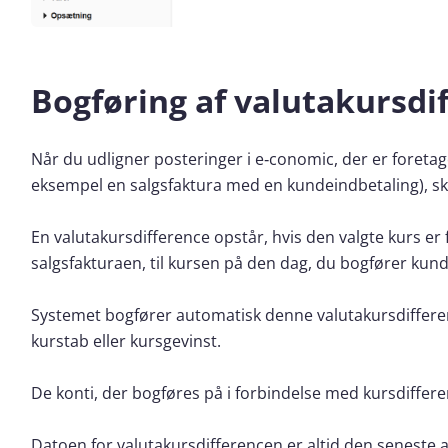
Bogføring af valutakursdi
Når du udligner posteringer i e‑conomic, der er foretag
eksempel en salgsfaktura med en kundeindbetaling), ska
En valutakursdifference opstår, hvis den valgte kurs er 
salgsfakturaen, til kursen på den dag, du bogfører kun
Systemet bogfører automatisk denne valutakursdiffere
kurstab eller kursgevinst.
De konti, der bogføres på i forbindelse med kursdiffer
Datoen for valutakursdifferencen er altid den seneste a