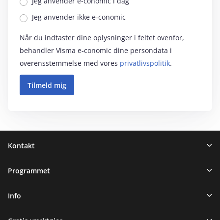
Jeg anvender e‑conomic i dag
Jeg anvender ikke e‑conomic
Når du indtaster dine oplysninger i feltet ovenfor,
behandler Visma e‑conomic dine persondata i
overensstemmelse med vores
privatlivspolitik
.
Sidefod
Kontakt
Programmet
Info