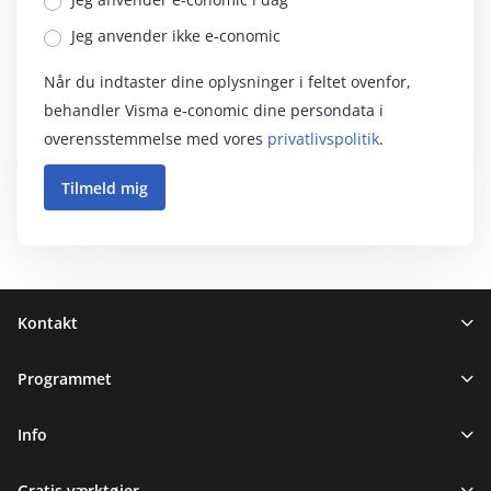
Jeg anvender ikke e‑conomic
Når du indtaster dine oplysninger i feltet ovenfor,
behandler Visma e‑conomic dine persondata i
overensstemmelse med vores
privatlivspolitik
.
Sidefod
Kontakt
Programmet
Info
Gratis værktøjer