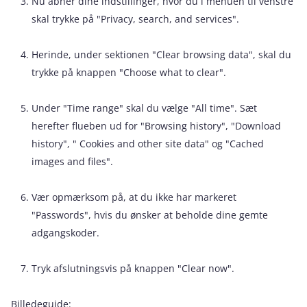
Nu åbner dine indstillinger, hvor du i menuen til venstre
skal trykke på "Privacy, search, and services".
Herinde, under sektionen "Clear browsing data", skal du
trykke på knappen "Choose what to clear".
Under "Time range" skal du vælge "All time". Sæt
herefter flueben ud for "Browsing history", "Download
history", " Cookies and other site data" og "Cached
images and files".
Vær opmærksom på, at du ikke har markeret
"Passwords", hvis du ønsker at beholde dine gemte
adgangskoder.
Tryk afslutningsvis på knappen "Clear now".
Billedeguide: