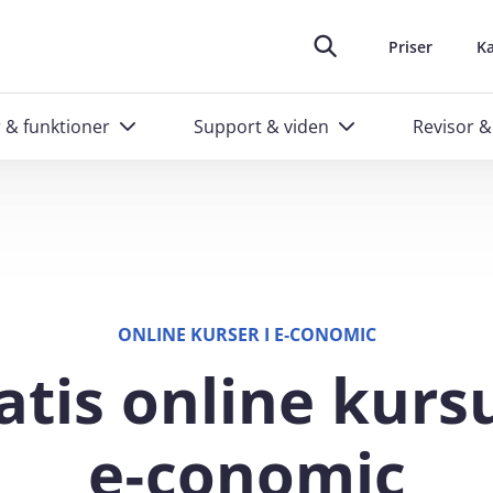
oplever at arbejde i e‑conomic
skræddersyede kurser til administratorer
Ring til os
Header top m
88 20 48 40
Priser
Ka
r & funktioner
Support & viden
Revisor &
ONLINE KURSER I E‑CONOMIC
atis online kursu
e‑conomic