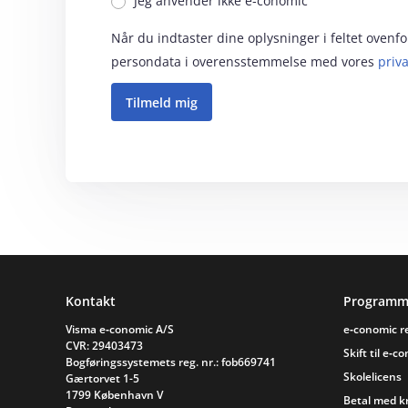
Jeg anvender ikke e‑conomic
Når du indtaster dine oplysninger i feltet oven
persondata i overensstemmelse med vores
priva
Sidefod
Kontakt
Programm
Visma e‑conomic A/S
e‑conomic 
CVR: 29403473
Skift til e‑c
Bogføringssystemets reg. nr.: fob669741
Skolelicens
Gærtorvet 1-5
1799 København V
Betal med k