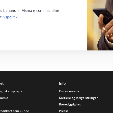
for, behandler Visma e‑conomic dine
tlivspolitik
.
et
Info
regnskabsprogram
Om e‑conomic
onomic
Karriere og ledige stillinger
Bæredygtighed
reditkort som kunde
Presse