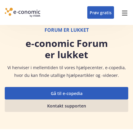
opdateringer i
forretning
oplever at arbejde i
enkel med en
detaljeret beskrivelse af
e‑conomic med vores
du som certificeret
Gå til indhold
e‑conomic
e‑conomic
skræddersyet løsning
alle funktioner i
skræddersyede kurser
forhandler kan styrke
Prøv gratis
Header top menu
til din branche
e‑conomic
til administratorer
og vækste din
virksomhed
Main navigation
FORUM ER LUKKET
e‑conomic Forum
er lukket
Vi
henviser i mellemtiden til vores hjælpecenter, e-copedia,
hvor du kan finde utallige hjælpeartikler og -videoer.
Gå til e-copedia
Kontakt supporten