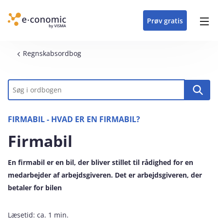
opdateringer i
forretning
oplever at arbejde i
enkel med en
detaljeret beskrivelse af
e‑conomic med vores
du som certificeret
Gå til indhold
e‑conomic
e‑conomic
skræddersyet løsning
alle funktioner i
skræddersyede kurser
forhandler kan styrke
Prøv gratis
Header top menu
til din branche
e‑conomic
til administratorer
og vækste din
virksomhed
Main navigation
Brødkrumme
Regnskabsordbog
Nøgleord
FIRMABIL - HVAD ER EN FIRMABIL?
Firmabil
En firmabil er en bil, der bliver stillet til rådighed for en
medarbejder af arbejdsgiveren. Det er arbejdsgiveren, der
betaler for bilen
Læsetid:
ca. 1 min.