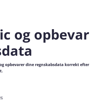
ic og opbevar
sdata
g opbevarer dine regnskabsdata korrekt efter
t.
26