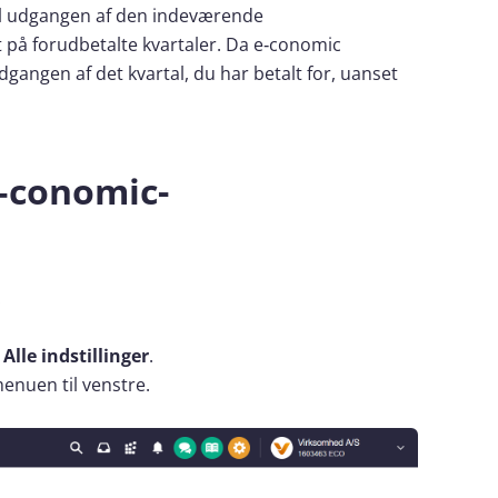
il udgangen af den indeværende
på forudbetalte kvartaler. Da e‑conomic
udgangen af det kvartal, du har betalt for, uanset
e‑conomic-
:
g
Alle indstillinger
.
enuen til venstre.