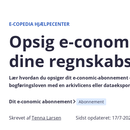
E-COPEDIA HJÆLPECENTER
Opsig e‑conom
dine regnskab
Lær hvordan du opsiger dit e‑conomic-abonnement o
bogføringsloven med en arkivlicens eller dataekspor
Dit e‑conomic abonnement
Abonnement
Skrevet af
Tenna Larsen
Sidst opdateret:
17/7-20