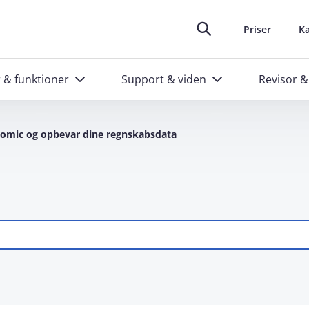
oplever at arbejde i e‑conomic
skræddersyede kurser til administratorer
Ring til os
Header top m
88 20 48 40
Priser
Ka
r & funktioner
Support & viden
Revisor &
nomic og opbevar dine regnskabsdata