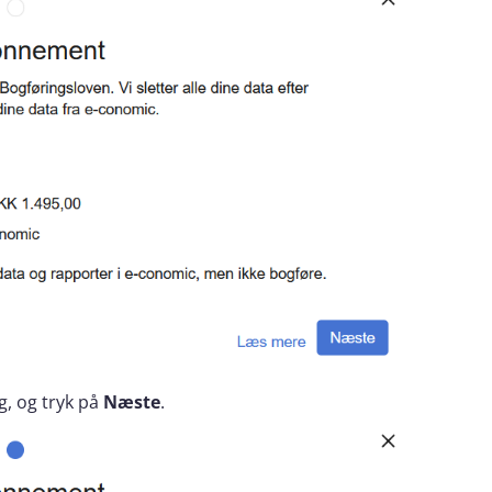
g, og tryk på
Næste
.