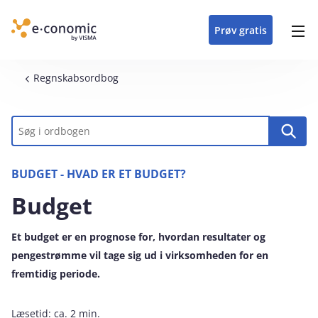
opdateringer i
forretning
oplever at arbejde i
enkel med en
detaljeret beskrivelse af
e‑conomic med vores
du som certificeret
Gå til indhold
e‑conomic
e‑conomic
skræddersyet løsning
alle funktioner i
skræddersyede kurser
forhandler kan styrke
Prøv gratis
Header top menu
til din branche
e‑conomic
til administratorer
og vækste din
virksomhed
Main navigation
Brødkrumme
Regnskabsordbog
Nøgleord
BUDGET - HVAD ER ET BUDGET?
Budget
Et budget er en prognose for, hvordan resultater og
pengestrømme vil tage sig ud i virksomheden for en
fremtidig periode.
Læsetid:
ca. 2 min.